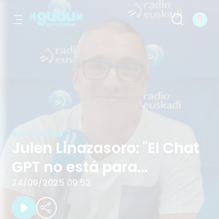
Julen Linazasoro: "El Chat GPT no e
BOULEVARD 2
Julen Linazasoro: "El Chat
GPT no está para
ayudarte"
24/09/2025 09:52