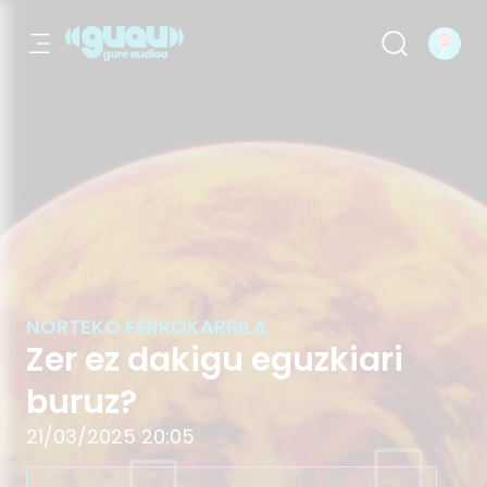
Zer ez dakigu eguzkiari buruz?
NORTEKO FERROKARRILA
Zer ez dakigu eguzkiari
buruz?
21/03/2025 20:05