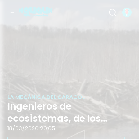
Ingenieros de ecosistemas, de los din
LA MECÁNICA DEL CARACOL
Ingenieros de
ecosistemas, de los
dinosaurios a los
18/03/2026 20:05