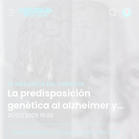
La predisposición genética al alzhei
LA MECÁNICA DEL CARACOL
La predisposición
genética al alzheimer y
econsumo de carne.
31/03/2026 19:05
Tecnologías del lenguaje.
Edukiak ikusteko, erregistratu edo saioa hasi