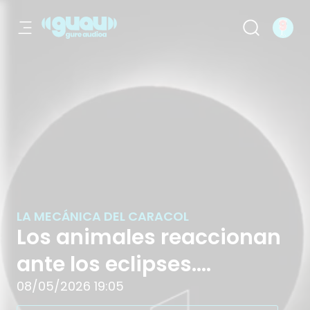
Los animales reaccionan ante los ecl
LA MECÁNICA DEL CARACOL
Los animales reaccionan
ante los eclipses.
Atsegiñe, la nueva patata
08/05/2026 19:05