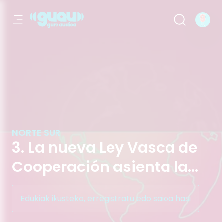
3. La nueva Ley Vasca de Cooperación
NORTE SUR
3. La nueva Ley Vasca de
Cooperación asienta la
tradición solidaria
Edukiak ikusteko, erregistratu edo saioa hasi