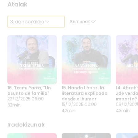
Atalak
3. denboraldia
Berrienak
16. Txemi Parra, "Un
15. Nando López, la
14. Abra
16. TXEMI PARRA,
15. NANDO LÓPEZ,
14. AB
asunto de familia"
literatura explicada
¿de verda
"UN ASUNTO DE
LA LITERATURA
BOBA ¿
22/12/2025 06:00
desde el humor
importa?
FAMILIA"
22/12/2025 06:00
EXPLICADA DESDE
15/12/2025 06:00
VERDAD
08/12/20
15/12/2025 06:00
08/12/202
33min
Txemi Parrak
Nando Lópezi esker
Garaierar
EL HUMOR
ALTURA
42min
43min
sinatutako eleberri
dakigu lehen
hausnark
IMPORT
beltz honek
eleberri lesbikoa
Abraham
Iradokizunak
Anbotopeko pagadi
1930ean idatzi zela,
Benaven
batean kokatzen
baina bere egilea ez
abeslaria
gaitu, Elorditarren
zela argitaratzera
duen “16