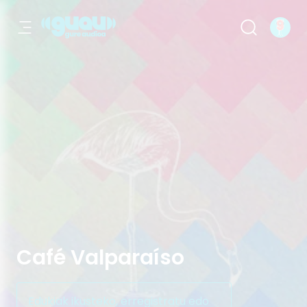
Café Valparaíso
Café Valparaíso
Edukiak ikusteko, erregistratu edo