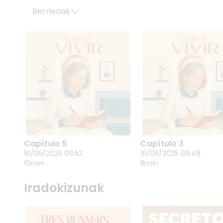
Berrienak
Capítulo 5
Capítulo 3
CAPÍTULO 5
CAPÍTULO 3
16/05/2025 09:52
16/05/2025 09:48
16/05/2025 09:52
16/05/2025 09:48
10min
8min
Carlos Pérez Uralde III. gidoi
Carlos Pérez Uralde III.
lehiaketa. Gaztelaniazko
lehiaketa. Gaztelania
lehen saria.
lehen saria.
Iradokizunak