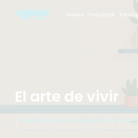
El arte de vivir
Hasiera
Podcastak
Katalo
Gaztea
Radio Euskadi
Euskadi Irratia
Radio Vitoria
El arte de vivir
Edukiak ikusteko, erregistratu edo sai