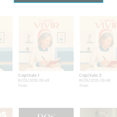
Capítulo 1
Capítulo 2
CAPÍTULO 1
CAPÍTULO 2
16/05/2025 09:48
16/05/2025 09:48
16/05/2025 09:48
16/05/2025 09:4
7min
7min
 gidoi
Carlos Pérez Uralde III. gidoi
Carlos Pérez Uralde I
zko
lehiaketa. Gaztelaniazko
lehiaketa. Gaztelan
lehen saria.
lehen saria.