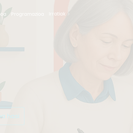
Irratiak
goa
Programazioa
oa hasi