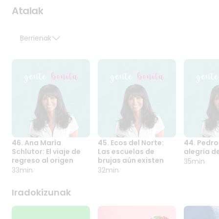
aurki dezazun.
Atalak
Berrienak
46. Ana María
45. Ecos del Norte:
44. Pedro
46. ANA MARÍA
45. ECOS DEL
44. PE
Schlutor: El viaje de
Las escuelas de
alegría d
SCHLUTOR: EL
NORTE: LAS
BRAÑAS:
regreso al origen
brujas aún existen
35min
VIAJE DE REGRESO
ESCUELAS DE
ALEGRÍ
33min
32min
AL ORIGEN
BRUJAS AÚN
SABER
EXISTEN
Iradokizunak