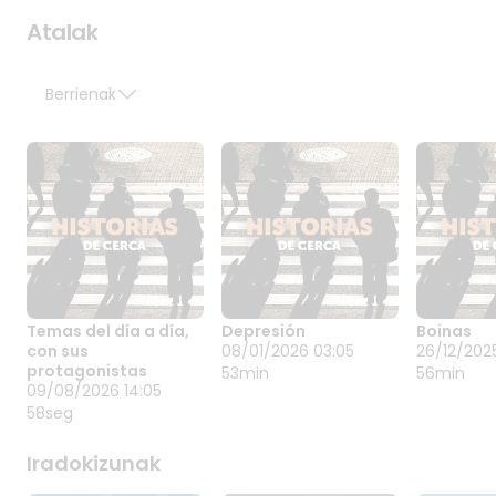
Atalak
Berrienak
Temas del día a día,
Depresión
Boinas
TEMAS DEL DÍA A
DEPRESIÓN
BOINAS
con sus
08/01/2026 03:05
26/12/202
DÍA, CON SUS
08/01/2026 03:05
26/12/20
protagonistas
53min
56min
Buruko
PROTAGONISTAS
09/08/2026 14:05
09/08/2026 14:05
gaixotasunen
58seg
esparruan
depresioak gora
Iradokizunak
egin du azken
boladan, batez ere