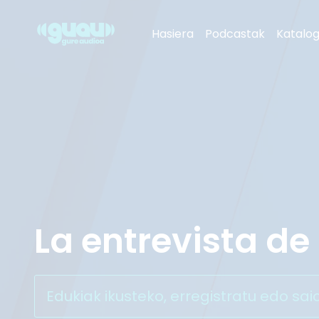
La entrevista de Boulevard
Hasiera
Podcastak
Katalo
Gaztea
Radio Euskadi
Euskadi Irratia
Radio Vitoria
La entrevista de
Edukiak ikusteko, erregistratu edo sai