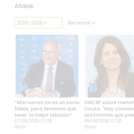
Kopiatu esteka
Kopiatu esteka
Kopiatu esteka
Atalak
2025-2026
Berrienak
“Marruecos no es un socio
UNICEF sobre menor
“MARRUECOS NO ES
UNICEF SOBRE
fiable, pero tenemos que
Ceuta: "Hay comun
UN SOCIO FIABLE,
MENORES EN CEU
tener la mejor relación”
autónomas que pu
PERO TENEMOS QUE
07/08/2026 07:28
"HAY COMUNIDA
06/08/2026 07:20
07/08/2026 07:28
recibirlos"
06/08/2026 07:20
Europako Parlamentuko
Lucía Losoviz UNICEF
TENER LA MEJOR
AUTÓNOMAS QU
19min
10min
Askatasun Zibil, Justizia eta
Españako haurtzaroko
RELACIÓN”
PUEDEN RECIBIRL
Barne Batzordeko
politiken arduradunak