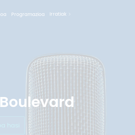
Irratiak
goa
Programazioa
 Boulevard
oa hasi