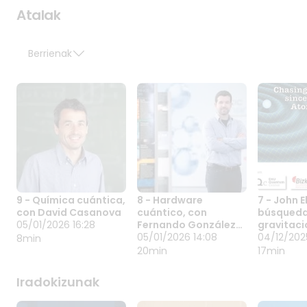
Atalak
Berrienak
9 - Química cuántica,
8 - Hardware
7 - John El
9 - QUÍMICA
8 - HARDWARE
7 - JOHN
con David Casanova
cuántico, con
búsqueda
CUÁNTICA, CON
CUÁNTICO, CON
LA BÚS
05/01/2026 16:28
Fernando González
gravitaci
DAVID
05/01/2026 16:28
FERNANDO
05/01/2026 14:08
ONDAS
04/12/20
Zalba
05/01/2026 14:08
materia 
04/12/2025
8min
Mekanika
Fernando González
EHU Qua
CASANOVA
GONZÁLEZ ZALBA
GRAVIT
20min
17min
kuantikoaren
Zalba CIC
Center-e
Y MATER
printzipioak kimikan
Nanoguneko
DIPC-k a
OSCUR
Iradokizunak
aplikatzen direnean,
ikertzaileak
garaietak
materiaren
hardware
teoriko
oinarrizko portaera
kuantikoko taldean
ospetsue