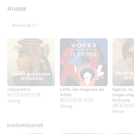
Kopiatu esteka
Atalak
Berrienak
Cleopatra
Lilith, las mujeres de
Egeria, la
CLEOPATRA
LILITH, LAS
EGERIA,
30/12/2025 12:36
Adán
mujer viaj
30/12/2025 12:36
MUJERES DE ADÁN
PRIMER
30/12/2025 12:32
historia
42seg
30/12/2025 12:32
VIAJERA
28/11/202
28/11/2025
29seg
380. urte
HISTORI
19min
mundua
amaiera
Iradokizunak
emakume
Erromatar