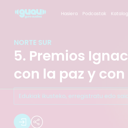
5. Premios Ignacio Ellacuría,
Hasiera
Podcastak
Katalo
Gaztea
Radio Euskadi
NORTE SUR
5. Premios Igna
Euskadi Irratia
con la paz y con
Radio Vitoria
Edukiak ikusteko, erregistratu edo sai