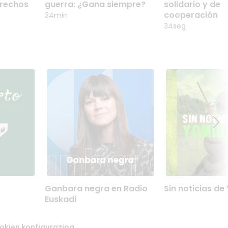
E
ARMA DE GUERRA:
PODCAST SO
erechos
guerra: ¿Gana siempre?
solidario y de
MANOS
¿GANA SIEMPRE?
Y DE COOPE
cooperación
34min
34seg
GANBARA NEGRA EN
SIN NOTICIA
Ganbara negra en Radio
Sin noticias d
RADIO EUSKADI
YOMIBATO
Euskadi
Radio Euskadiko 'True
Martin eta Cesa
gi
crime' sarituaren irrati-
Amazoniaren bi
k.
bertsioa, Miriam Duquek
doaz, Manuko P
okien konfigurazioa