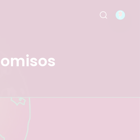
 la vida
promisos