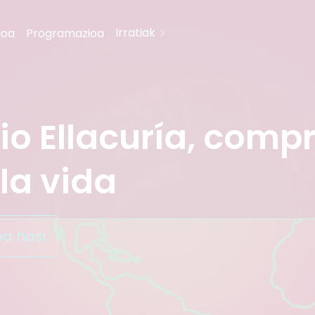
 compromisos con la paz y con
Irratiak
goa
Programazioa
cio Ellacuría, com
 la vida
oa hasi