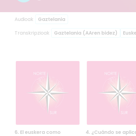
Audioak
Gaztelania
Transkripzioak
Gaztelania (AAren bidez)
Eusk
Partekatu
Parteka
Par
4. ¿Cuándo se apl
6. El eus
5. P
6. EL EUSKERA COMO
4. ¿CUÁNDO SE
6. El euskera como
4. ¿Cuándo se aplic