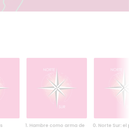
rocidades de Gaza?
noritarias
 vida
UJERES
1. HAMBRE COMO
0. NORTE SUR
es
1. Hambre como arma de
0. Norte Sur: e