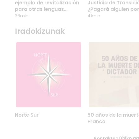
EJEMPLO DE
APLICA LA JUSTI
ejemplo de revitalización
Justicia de Transici
REVITALIZACIÓN
DE TRANSICIÓN?
para otras lenguas
¿Pagará alguien por
minoritarias
PARA OTRAS
atrocidades de Gaz
¿PAGARÁ ALGUIE
36min
41min
LENGUAS
POR LAS
Iradokizunak
MINORITARIAS
ATROCIDADES D
GAZA?
NORTE SUR
50 AÑOS DE LA
Norte Sur
50 años de la muert
Munduko lankidetzaren eta
MUERTE DE FRA
Franco
giza eskubideen
Francoren heriotzaren
errealitatearen aurrean
urteurrenean, Radio
gizarteak gogoeta egin
Euskadik sortutako
Ohiko ga
Kontaktua