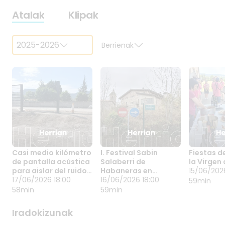
Atalak
Klipak
2025-2026
Berrienak
Casi medio kilómetro
I. Festival Sabin
Fiestas d
CASI MEDIO
I. FESTIVAL SABIN
FIESTAS
de pantalla acústica
Salaberri de
la Virgen 
KILÓMETRO DE
SALABERRI DE
URARTE
para aislar del ruido
Habaneras en
15/06/202
PANTALLA
17/06/2026 18:00
HABANERAS EN
16/06/2026 18:00
VIRGEN 
15/06/20
del tráfico a Ariñez
17/06/2026 18:00
Ullíbarri-Ganboa
16/06/2026 18:00
59min
ACÚSTICA PARA
ULLÍBARRI-
LARRAU
58min
59min
AISLAR DEL RUIDO
GANBOA
DEL TRÁFICO A
Iradokizunak
ARIÑEZ