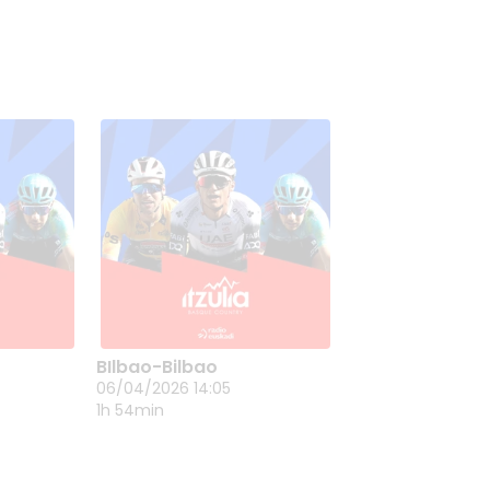
BIlbao-Bilbao
 DE
BILBAO-BILBAO
06/04/2026 14:05
06/04/2026 14:05
1h 54min
5