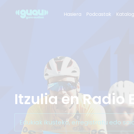
Itzulia en Radio Euskadi
Hasiera
Podcastak
Katalo
Gaztea
Radio Euskadi
Euskadi Irratia
Radio Vitoria
Itzulia en Radio
Edukiak ikusteko, erregistratu edo sai