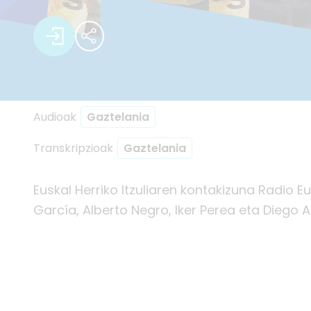
Audioak
Gaztelania
Transkripzioak
Gaztelania
Euskal Herriko Itzuliaren kontakizuna Radio Eu
García, Alberto Negro, Iker Perea eta Diego 
Joseba Beloki, Abraham Olano eta Eneritz Itur
Partekatu
Partekatu
Partekatu
Par
Pa
P
Endika Barrenetxea
Peio Etxeberr
Lutxo Iturr
Dani
Beñ
Un