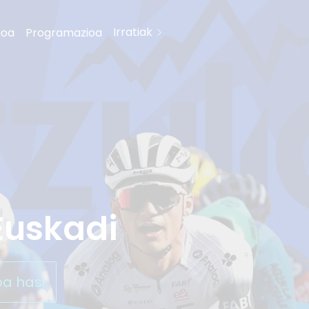
Irratiak
goa
Programazioa
 Euskadi
oa hasi