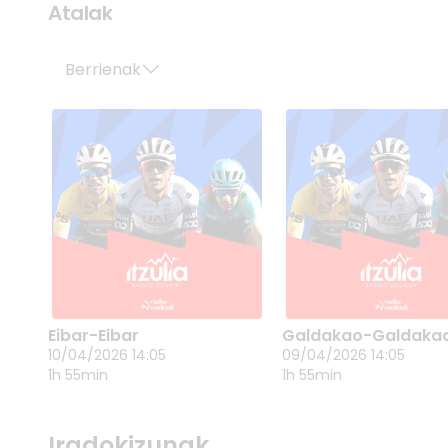
Atalak
Berrienak
Eibar-Eibar
Galdakao-Galdaka
EIBAR-EIBAR
GALDAKAO-
10/04/2026 14:05
09/04/2026 14:05
10/04/2026 14:05
GALDAKAO
1h 55min
1h 55min
09/04/2026 14:05
Iradokizunak