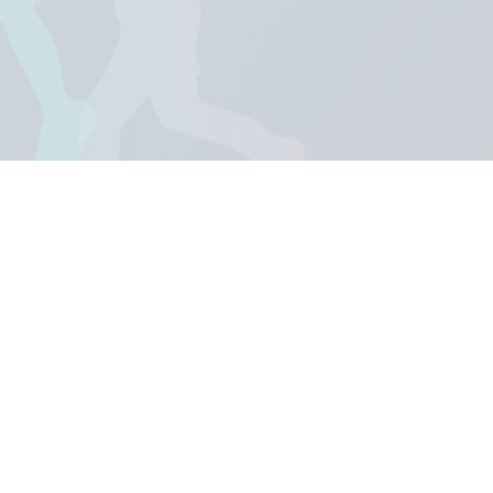
 hace más especial”
el Campeonato"
íble"