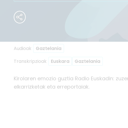
Audioak
Gaztelania
Transkripzioak
Euskara
Gaztelania
Kirolaren emozio guztia Radio Euskadin: zuze
elkarrizketak eta erreportaiak.
Partekatu
Partekatu
Par
Endika Barrenetxea
Peio Etxeberr
Dani