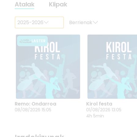
Atalak
Klipak
2025-2026
Berrienak
LASTER
Remo: Ondarroa
Kirol festa
REMO: ONDARROA
KIROL FESTA
08/08/2026 15:05
01/08/2026 13:05
08/08/2026 15:05
01/08/2026 13:05
4h 5min