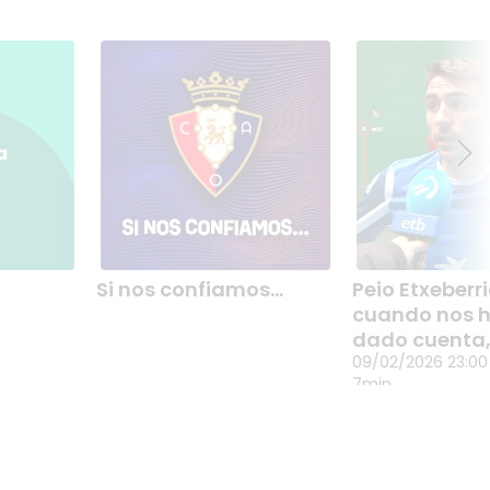
Si nos confiamos...
Peio Etxeberri
SI NOS CONFIAMOS...
PEIO ETXEBER
cuando nos 
man
% 100 Osasuna. Aritz Agirre
PARA CUAN
diren
eta Rafa Aguilerak
dado cuenta,
HEMOS DAD
09/02/2026 23
gian.
gidatutako futbol
ha ido el Ca
09/02/2026 23:00
CUENTA, SE 
solasaldia.
7min
IDO EL
CAMPEONAT
okien konfigurazioa