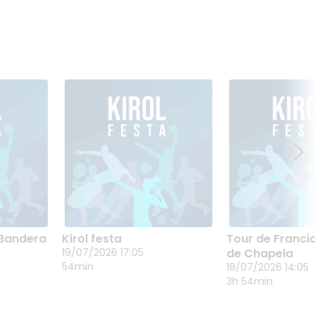
 Bandera
Kirol festa
Tour de Franci
IA |
KIROL FESTA
TOUR DE FRA
19/07/2026 17:05
de Chapela
IKA
19/07/2026 17:05
BANDERA DE
54min
18/07/2026 14:05
CHAPELA
18/07/2026 14
3h 54min