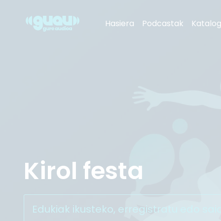
Kirol festa
Hasiera
Podcastak
Katalo
Gaztea
Radio Euskadi
Euskadi Irratia
Radio Vitoria
Kirol festa
Edukiak ikusteko, erregistratu edo sai