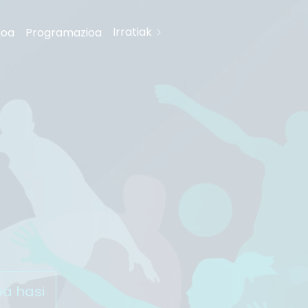
Irratiak
goa
Programazioa
oa hasi