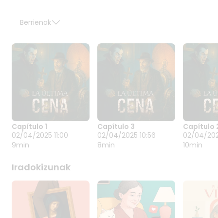
Berrienak
Capítulo 1
Capítulo 3
Capítulo 
CAPÍTULO 1
CAPÍTULO 3
CAPÍTU
02/04/2025 11:00
02/04/2025 10:56
02/04/202
02/04/2025 11:00
02/04/2025 10:56
02/04/20
9min
8min
10min
Carlos Pérez Uralde
irrati-antzerki
Iradokizunak
gidoien II. lehiaketa.
Lehen saria e