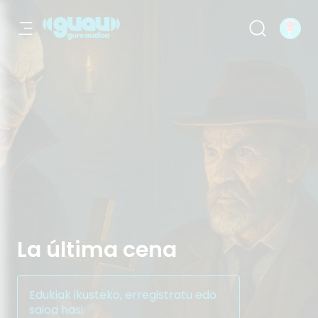
La última cena
La última cena
Edukiak ikusteko, erregistratu edo
saioa hasi