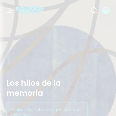
Los hilos de la memoria
Los hilos de la
memoria
Edukiak ikusteko, erregistratu edo
saioa hasi