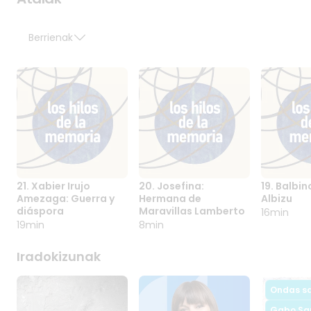
Berrienak
21. Xabier Irujo
20. Josefina:
19. Balbi
21. XABIER IRUJO
20. JOSEFINA:
19. BAL
Amezaga: Guerra y
Hermana de
Albizu
AMEZAGA:
HERMANA DE
GARCÍA
diáspora
Maravillas Lamberto
16min
GUERRA Y
MARAVILLAS
ALBIZU
19min
8min
DIÁSPORA
LAMBERTO
Iradokizunak
Ondas sa
Gabo Sa